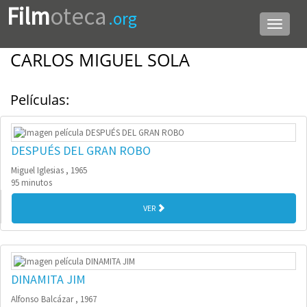
Film
oteca
.org
Menú
de
navega
CARLOS MIGUEL SOLA
Películas:
DESPUÉS DEL GRAN ROBO
Miguel Iglesias , 1965
95 minutos
VER
DINAMITA JIM
Alfonso Balcázar , 1967