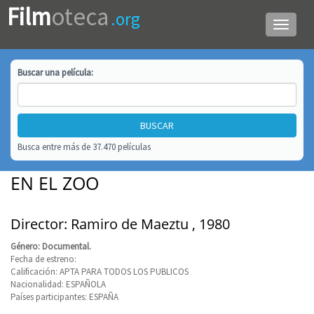
Film
oteca
.org
Menú
de
navega
Buscar una
película
:
Busca entre más de 37.470 películas
EN EL ZOO
Director: Ramiro de Maeztu , 1980
Género: Documental.
Fecha de estreno:
Calificación: APTA PARA TODOS LOS PUBLICOS
Nacionalidad: ESPAÑOLA
Países participantes: ESPAÑA