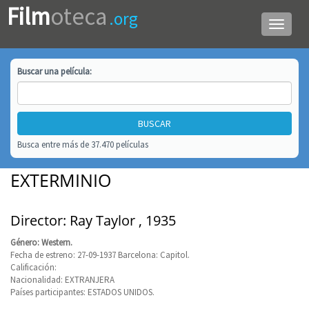
Film
oteca
.org
Menú
de
navega
Buscar una
película
:
Busca entre más de 37.470 películas
EXTERMINIO
Director: Ray Taylor , 1935
Género: Western.
Fecha de estreno: 27-09-1937 Barcelona: Capitol.
Calificación:
Nacionalidad: EXTRANJERA
Países participantes: ESTADOS UNIDOS.