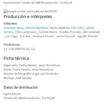
Espectadores Totales 415.988 Recaudación: 712.953,90
Producción e intérpretes
Intérpretes:
Assumpta Serna
,
Antonio Banderas
, Nacho Martínez,
Eva Cobo
,
Julieta
Serrano
, Chus Lampreave , Carmen Maura , Eusebio Poncela , Bibi Andersen
, Luis Ciges , Eva Siva , Verónica Forqué , Jaime Chavarri , Agustín Almodó
Productoras:
X Y Z DESARROLLOS, S.A.
Ficha técnica
Argumento: Pedro Ferrero, Jesus Almodóvar
Guión: Pedro Ferrero, Jesus Almodóvar
Director de fotografía: Angel Luis Fernández
Montaje: José Salcedo
Datos de distribución
Espectadores:
Totales 415.988 Recaudación: 712.953,90