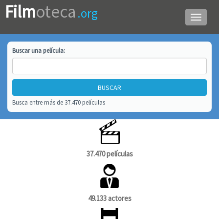
Film
oteca
.org
Menú
de
navega
Buscar una
película
:
Busca entre más de 37.470 películas
37.470 películas
49.133 actores