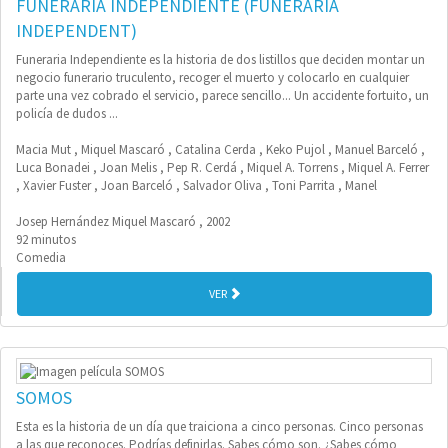
FUNERARIA INDEPENDIENTE (FUNERÀRIA
INDEPENDENT)
Funeraria Independiente es la historia de dos listillos que deciden montar un
negocio funerario truculento, recoger el muerto y colocarlo en cualquier
parte una vez cobrado el servicio, parece sencillo... Un accidente fortuito, un
policía de dudos ...
Macia Mut , Miquel Mascaró , Catalina Cerda , Keko Pujol , Manuel Barceló ,
Luca Bonadei , Joan Melis , Pep R. Cerdá , Miquel A. Torrens , Miquel A. Ferrer
, Xavier Fuster , Joan Barceló , Salvador Oliva , Toni Parrita , Manel
Josep Hernández Miquel Mascaró , 2002
92 minutos
Comedia
VER
SOMOS
Esta es la historia de un día que traiciona a cinco personas. Cinco personas
a las que reconoces. Podrías definirlas. Sabes cómo son. ¿Sabes cómo