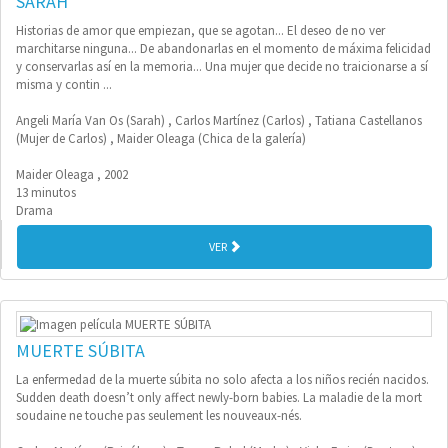
SARAH
Historias de amor que empiezan, que se agotan... El deseo de no ver
marchitarse ninguna... De abandonarlas en el momento de máxima felicidad
y conservarlas así en la memoria... Una mujer que decide no traicionarse a sí
misma y contin ...
Angeli María Van Os (Sarah) , Carlos Martínez (Carlos) , Tatiana Castellanos
(Mujer de Carlos) , Maider Oleaga (Chica de la galería)
Maider Oleaga , 2002
13 minutos
Drama
VER
MUERTE SÚBITA
La enfermedad de la muerte súbita no solo afecta a los niños recién nacidos.
Sudden death doesn’t only affect newly-born babies. La maladie de la mort
soudaine ne touche pas seulement les nouveaux-nés.