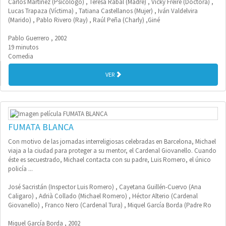
Carlos Martínez (Psicólogo) , Teresa Rabal (Madre) , Vicky Freire (Doctora) ,
Lucas Trapaza (Víctima) , Tatiana Castellanos (Mujer) , Iván Valdelvira
(Marido) , Pablo Rivero (Ray) , Raúl Peña (Charly) ,Giné
Pablo Guerrero , 2002
19 minutos
Comedia
VER
FUMATA BLANCA
Con motivo de las jornadas interreligiosas celebradas en Barcelona, Michael
viaja a la ciudad para proteger a su mentor, el Cardenal Giovanello. Cuando
éste es secuestrado, Michael contacta con su padre, Luis Romero, el único
policía ...
José Sacristán (Inspector Luis Romero) , Cayetana Guillén-Cuervo (Ana
Caligaro) , Adrià Collado (Michael Romero) , Héctor Alterio (Cardenal
Giovanello) , Franco Nero (Cardenal Tura) , Miquel García Borda (Padre Ro
Miquel García Borda , 2002