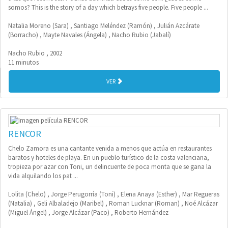
somos? This is the story of a day which betrays five people. Five people ...
Natalia Moreno (Sara) , Santiago Meléndez (Ramón) , Julián Azcárate
(Borracho) , Mayte Navales (Ángela) , Nacho Rubio (Jabalí)
Nacho Rubio , 2002
11 minutos
VER
RENCOR
Chelo Zamora es una cantante venida a menos que actúa en restaurantes
baratos y hoteles de playa. En un pueblo turístico de la costa valenciana,
tropieza por azar con Toni, un delincuente de poca monta que se gana la
vida alquilando los pat ...
Lolita (Chelo) , Jorge Perugorría (Toni) , Elena Anaya (Esther) , Mar Regueras
(Natalia) , Geli Albaladejo (Maribel) , Roman Lucknar (Roman) , Noé Alcázar
(Miguel Ángel) , Jorge Alcázar (Paco) , Roberto Hernández