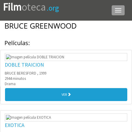
Film
oteca
.org
Menú
de
navega
BRUCE GREENWOOD
Películas:
DOBLE TRAICION
BRUCE BERESFORD , 1999
2944 minutos
Drama
VER
EXOTICA