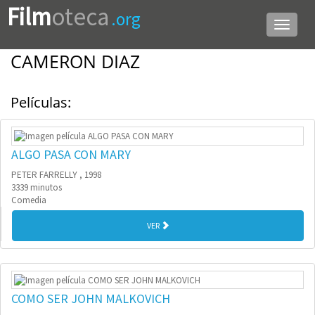
Film
oteca
.org
Menú
de
navega
CAMERON DIAZ
Películas:
ALGO PASA CON MARY
PETER FARRELLY , 1998
3339 minutos
Comedia
VER
COMO SER JOHN MALKOVICH