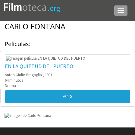
Film
oteca
.org
Menú
de
navega
CARLO FONTANA
Películas:
EN LA QUIETUD DEL PUERTO
Anton Giulio Bragaglia , 1931
64 minutos
Drama
VER