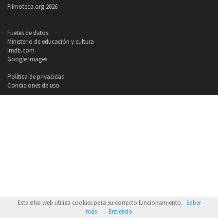
Filmoteca.org 2026
Fuetes de datos:
Ministerio de educación y cultura
Imdb.com
Google Images
Política de privacidad
Condiciones de uso
Este sitio web utiliza cookies para su correcto funcionamiento.
Saber
más
Entiendo