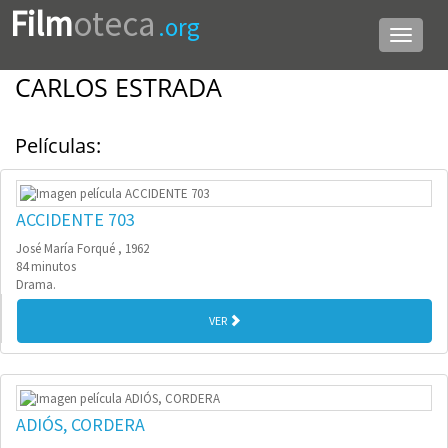
Film
oteca
.org
Menú
de
navega
CARLOS ESTRADA
Películas:
ACCIDENTE 703
José María Forqué , 1962
84 minutos
Drama.
VER
ADIÓS, CORDERA