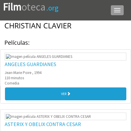
Film
oteca
.org
Menú
de
navega
CHRISTIAN CLAVIER
Películas:
ANGELES GUARDIANES
Jean-Marie Poire , 1994
110 minutos
Comedia
VER
ASTERIX Y OBELIX CONTRA CESAR