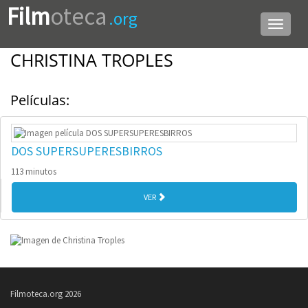
Film
oteca
.org
Menú
de
navega
CHRISTINA TROPLES
Películas:
DOS SUPERSUPERESBIRROS
113 minutos
VER
Filmoteca.org 2026