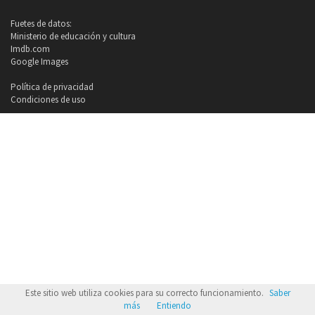
Fuetes de datos:
Ministerio de educación y cultura
Imdb.com
Google Images
Política de privacidad
Condiciones de uso
Este sitio web utiliza cookies para su correcto funcionamiento.
Saber
más
Entiendo