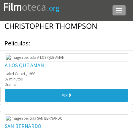
Film
oteca
.org
Menú
de
navega
CHRISTOPHER THOMPSON
Películas:
A LOS QUE AMAN
Isabel Coixet , 1998
97 minutos
Drama
VER
SAN BERNARDO