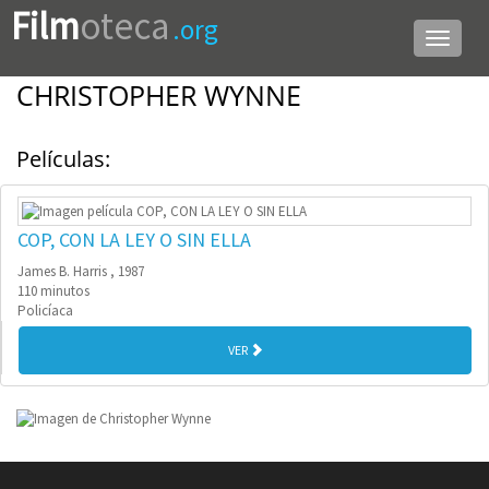
Film
oteca
.org
Menú
de
navega
CHRISTOPHER WYNNE
Películas:
COP, CON LA LEY O SIN ELLA
James B. Harris , 1987
110 minutos
Policíaca
VER