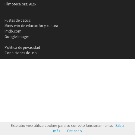
Filmoteca.org 2026
Fuetes de datos:
Ministerio de educación y cultura
Imdb.com
Google Images
Política de privacidad
Condiciones de uso
Este sitio web utiliza cookies para su correcto funcionamiento.
Saber
más
Entiendo