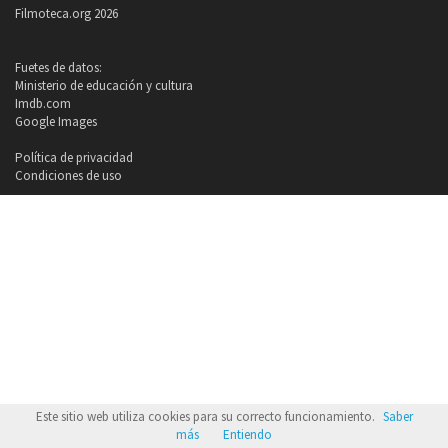
Filmoteca.org 2026
Fuetes de datos:
Ministerio de educación y cultura
Imdb.com
Google Images
Política de privacidad
Condiciones de uso
Este sitio web utiliza cookies para su correcto funcionamiento.
Saber
más
Entiendo