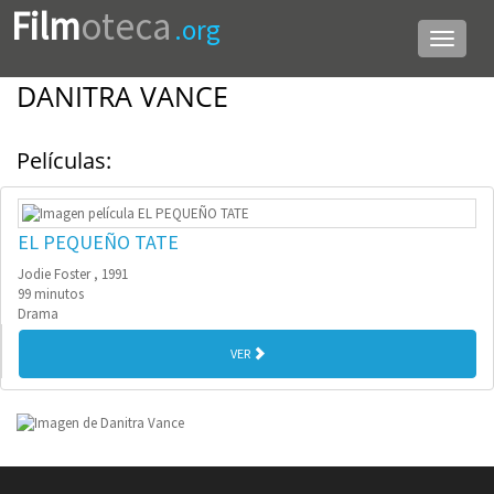
Film
oteca
.org
Menú
de
navega
DANITRA VANCE
Películas:
EL PEQUEÑO TATE
Jodie Foster , 1991
99 minutos
Drama
VER