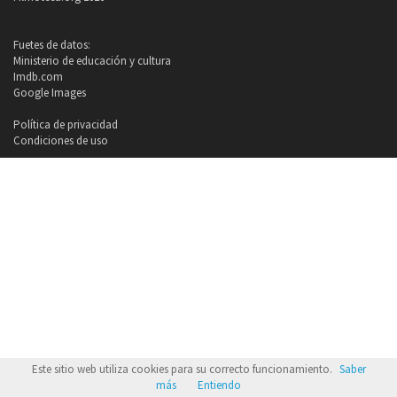
Fuetes de datos:
Ministerio de educación y cultura
Imdb.com
Google Images
Política de privacidad
Condiciones de uso
Este sitio web utiliza cookies para su correcto funcionamiento.
Saber
más
Entiendo