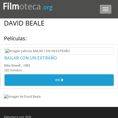
Film
oteca
.org
Menú
de
navega
DAVID BEALE
Películas:
BAILAR CON UN EXTRAÑO
Mike Newell , 1984
102 minutos
VER
Filmoteca.org 2026