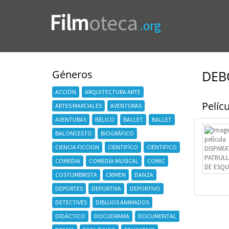
Film
oteca
.org
Géneros
DEB
ACCIÓN
ARQUITECTURA ARTE
Pelícu
ARTES MARCIALES
AVENTURAS
AVENTURAS
BÉLICO
BALLET
BALLET
BALONCESTO
BIOGRÁFICO
CIENCIA FICCION
CIENTIFÍCO
CIENTIFICO
COMEDIA
COMEDIA MUSICAL
COMIC
COSTUMBRISTA
CRIMEN
DANZA
DEPORTES
DEPORTIVA
DEPORTIVO
DETECTIVES
DIBUJOS ANIMADOS
DIDÁCTICO
DOCUDRAMA
DOCUMENTAL