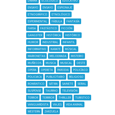
DRAMA
ECOLÓGICO
EDUCATIVO
ENSAYO
ENSAYO
ESPIONAJE
ETNOGRÁFICO
ETNOLÓGICO
EXPERIMENTAL
FÁBULA
FANTASÍA
FARSA
FASTÁSTICO
FICCIÓN
GANGSTER
HISTÓRICA
HISTÓRICO
HUMOR
INDUSTRIAL
INFANTIL
INFORMATIVO
KARATE
MÚSICAL
MARIONETAS
MELODRADA
MISTERIO
MUÑECOS
MUSICA
MUSICAL
OESTE
OPERA
OPERETA
PARODIA
POLICÍACO
POLICIACA
PUBLICITARIO
RELIGIOSO
ROMÁNTICO
SÁTIRA
SAINETE
SERIAL
SUSPENSE
TAURINO
TELEVISIÓN
TERROR
TERRROR
THRILLER
TURISTICO
VANGUARDISTA
VIAJES
VIDA ANIMAL
WESTERN
ZARZUELA