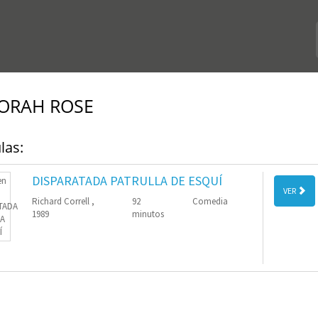
ORAH ROSE
las:
DISPARATADA PATRULLA DE ESQUÍ
VER
Richard Correll ,
92
Comedia
1989
minutos