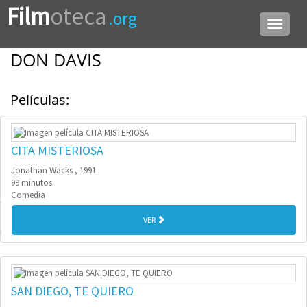
Film
oteca
.org
Menú
de
navega
DON DAVIS
Películas:
CITA MISTERIOSA
Jonathan Wacks , 1991
99 minutos
Comedia
VER
SAN DIEGO, TE QUIERO