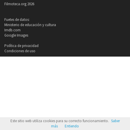
Filmoteca.org 2026
Fuetes de datos:
Ministerio de educación y cultura
Imdb.com
Google Images
Política de privacidad
Condiciones de uso
Este sitio web utiliza cookies para su correcto funcionamiento.
Saber
más
Entiendo