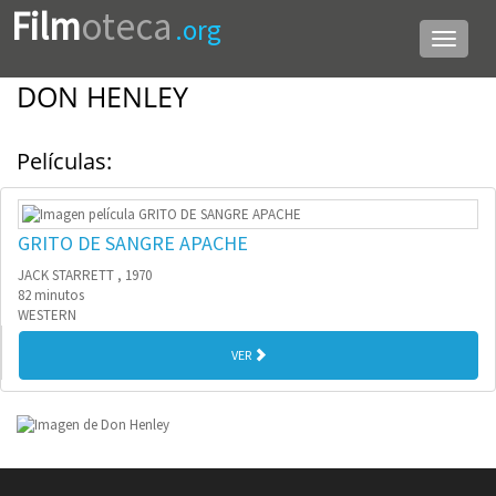
Film
oteca
.org
Menú
de
navega
DON HENLEY
Películas:
GRITO DE SANGRE APACHE
JACK STARRETT , 1970
82 minutos
WESTERN
VER