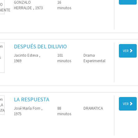
GONZALO
16
HERRALDE , 1973
minutos
DESPUÉS DEL DILUVIO
VER
Jacinto Esteva ,
101
Drama
1969
minutos
Experimental
LA RESPUESTA
VER
José María Forn ,
88
DRAMATICA
1975
minutos