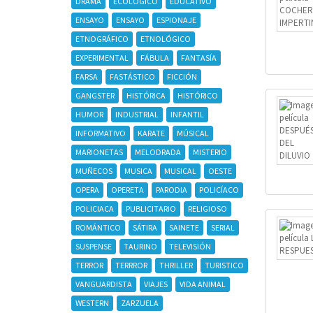
DRAMA
ECOLÓGICO
EDUCATIVO
ENSAYO
ENSAYO
ESPIONAJE
ETNOGRÁFICO
ETNOLÓGICO
EXPERIMENTAL
FÁBULA
FANTASÍA
FARSA
FASTÁSTICO
FICCIÓN
GANGSTER
HISTÓRICA
HISTÓRICO
HUMOR
INDUSTRIAL
INFANTIL
INFORMATIVO
KARATE
MÚSICAL
MARIONETAS
MELODRADA
MISTERIO
MUÑECOS
MUSICA
MUSICAL
OESTE
OPERA
OPERETA
PARODIA
POLICÍACO
POLICIACA
PUBLICITARIO
RELIGIOSO
ROMÁNTICO
SÁTIRA
SAINETE
SERIAL
SUSPENSE
TAURINO
TELEVISIÓN
TERROR
TERRROR
THRILLER
TURISTICO
VANGUARDISTA
VIAJES
VIDA ANIMAL
WESTERN
ZARZUELA