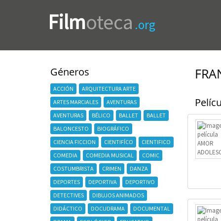
Film
oteca
.org
Géneros
FRA
ACCIÓN
ARQUITECTURA ARTE
Pelícu
ARTES MARCIALES
AVENTURAS
AVENTURAS
BÉLICO
BALLET
BALLET
BALONCESTO
BIOGRÁFICO
CIENCIA FICCION
CIENTIFÍCO
CIENTIFICO
COMEDIA
COMEDIA MUSICAL
COMIC
COSTUMBRISTA
CRIMEN
DANZA
DEPORTES
DEPORTIVA
DEPORTIVO
DETECTIVES
DIBUJOS ANIMADOS
DIDÁCTICO
DOCUDRAMA
DOCUMENTAL