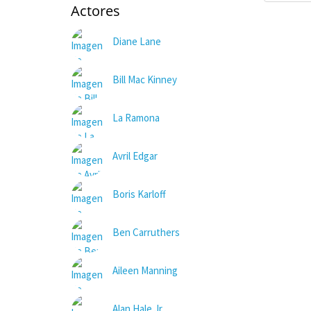
Actores
Diane Lane
Bill Mac Kinney
La Ramona
Avril Edgar
Boris Karloff
Ben Carruthers
Aileen Manning
Alan Hale Jr.