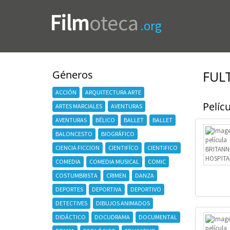
Film
oteca
.org
Géneros
FUL
ACCIÓN
ARQUITECTURA ARTE
Pelícu
ARTES MARCIALES
AVENTURAS
AVENTURAS
BÉLICO
BALLET
BALLET
BALONCESTO
BIOGRÁFICO
CIENCIA FICCION
CIENTIFÍCO
CIENTIFICO
COMEDIA
COMEDIA MUSICAL
COMIC
COSTUMBRISTA
CRIMEN
DANZA
DEPORTES
DEPORTIVA
DEPORTIVO
DETECTIVES
DIBUJOS ANIMADOS
DIDÁCTICO
DOCUDRAMA
DOCUMENTAL