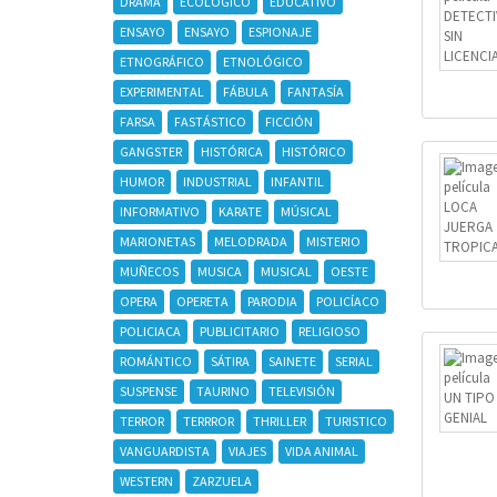
DRAMA
ECOLÓGICO
EDUCATIVO
ENSAYO
ENSAYO
ESPIONAJE
ETNOGRÁFICO
ETNOLÓGICO
EXPERIMENTAL
FÁBULA
FANTASÍA
FARSA
FASTÁSTICO
FICCIÓN
GANGSTER
HISTÓRICA
HISTÓRICO
HUMOR
INDUSTRIAL
INFANTIL
INFORMATIVO
KARATE
MÚSICAL
MARIONETAS
MELODRADA
MISTERIO
MUÑECOS
MUSICA
MUSICAL
OESTE
OPERA
OPERETA
PARODIA
POLICÍACO
POLICIACA
PUBLICITARIO
RELIGIOSO
ROMÁNTICO
SÁTIRA
SAINETE
SERIAL
SUSPENSE
TAURINO
TELEVISIÓN
TERROR
TERRROR
THRILLER
TURISTICO
VANGUARDISTA
VIAJES
VIDA ANIMAL
WESTERN
ZARZUELA