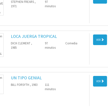
STEPHEN FREARS ,
97
1971
minutos
LOCA JUERGA TROPICAL
VER
DICK CLEMENT ,
97
Comedia
1985
minutos
UN TIPO GENIAL
VER
BILL FORSYTH , 1983
111
minutos