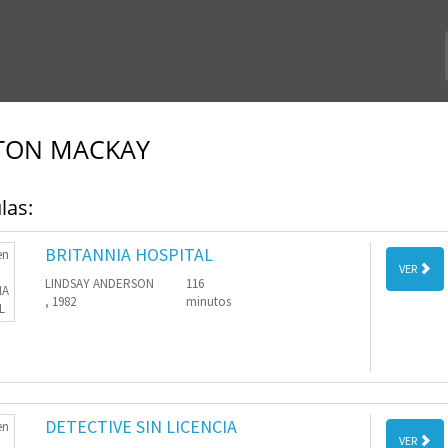
TON MACKAY
las:
BRITANNIA HOSPITAL
VER
LINDSAY ANDERSON
116
, 1982
minutos
DETECTIVE SIN LICENCIA
VER