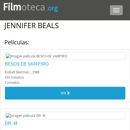
Film
oteca
.org
Menú
de
navega
JENNIFER BEALS
Películas:
BESOS DE VAMPIRO
Robert Bierman , 1988
103 minutos
Comedia.
VER
DR. M