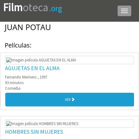
Film
oteca
.org
Menú
de
navega
JUAN POTAU
Películas:
AGUJETAS EN EL ALMA
Fernando Merinero , 1997
93 minutos
Comedia
VER
HOMBRES SIN MUJERES