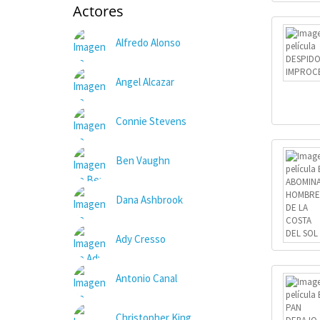
Actores
Alfredo Alonso
Angel Alcazar
Connie Stevens
Ben Vaughn
Dana Ashbrook
Ady Cresso
Antonio Canal
Christopher King