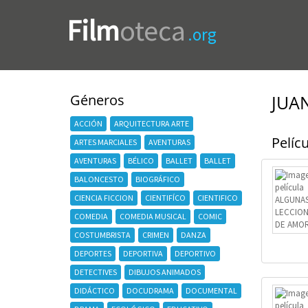
Film
oteca
.org
Géneros
JUA
ACCIÓN
ARQUITECTURA ARTE
Pelícu
ARTES MARCIALES
AVENTURAS
AVENTURAS
BÉLICO
BALLET
BALLET
BALONCESTO
BIOGRÁFICO
CIENCIA FICCION
CIENTIFÍCO
CIENTIFICO
COMEDIA
COMEDIA MUSICAL
COMIC
COSTUMBRISTA
CRIMEN
DANZA
DEPORTES
DEPORTIVA
DEPORTIVO
DETECTIVES
DIBUJOS ANIMADOS
DIDÁCTICO
DOCUDRAMA
DOCUMENTAL