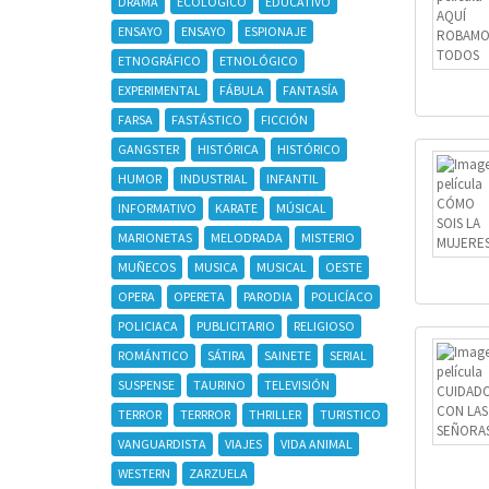
DRAMA
ECOLÓGICO
EDUCATIVO
ENSAYO
ENSAYO
ESPIONAJE
ETNOGRÁFICO
ETNOLÓGICO
EXPERIMENTAL
FÁBULA
FANTASÍA
FARSA
FASTÁSTICO
FICCIÓN
GANGSTER
HISTÓRICA
HISTÓRICO
HUMOR
INDUSTRIAL
INFANTIL
INFORMATIVO
KARATE
MÚSICAL
MARIONETAS
MELODRADA
MISTERIO
MUÑECOS
MUSICA
MUSICAL
OESTE
OPERA
OPERETA
PARODIA
POLICÍACO
POLICIACA
PUBLICITARIO
RELIGIOSO
ROMÁNTICO
SÁTIRA
SAINETE
SERIAL
SUSPENSE
TAURINO
TELEVISIÓN
TERROR
TERRROR
THRILLER
TURISTICO
VANGUARDISTA
VIAJES
VIDA ANIMAL
WESTERN
ZARZUELA