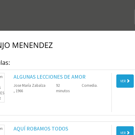
NJO MENENDEZ
las:
ALGUNAS LECCIONES DE AMOR
VER
Jose María Zabalza
92
Comedia.
, 1966
minutos
AQUÍ ROBAMOS TODOS
VER