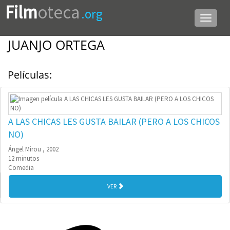
Film
oteca
.org
Menú
de
navega
JUANJO ORTEGA
Películas:
A LAS CHICAS LES GUSTA BAILAR (PERO A LOS CHICOS
NO)
Ángel Mirou , 2002
12 minutos
Comedia
VER