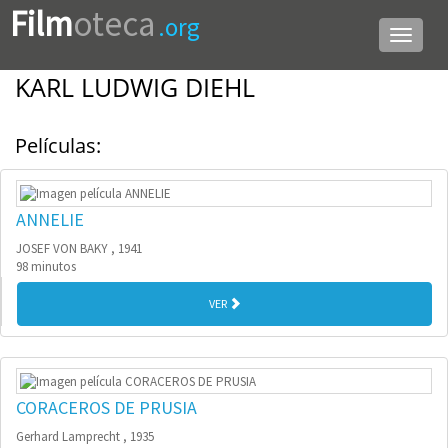
Film
oteca
.org
Menú
de
navega
KARL LUDWIG DIEHL
Películas:
ANNELIE
JOSEF VON BAKY , 1941
98 minutos
VER
CORACEROS DE PRUSIA
Gerhard Lamprecht , 1935