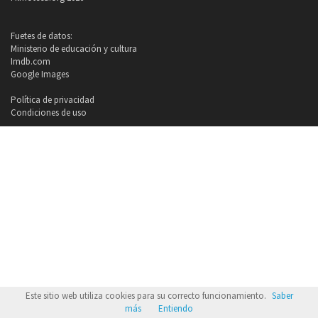
Fuetes de datos:
Ministerio de educación y cultura
Imdb.com
Google Images
Política de privacidad
Condiciones de uso
Este sitio web utiliza cookies para su correcto funcionamiento.
Saber
más
Entiendo