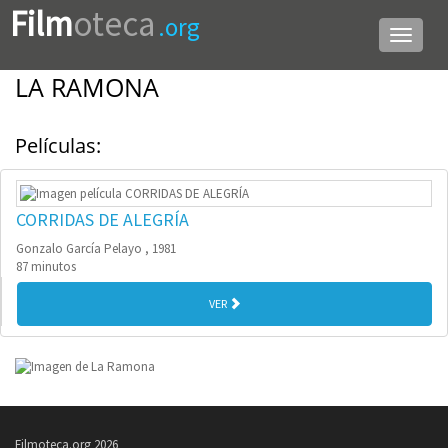
Film
oteca
.org
Menú
de
navega
LA RAMONA
Películas:
CORRIDAS DE ALEGRÍA
Gonzalo García Pelayo , 1981
87 minutos
VER
Filmoteca.org 2026