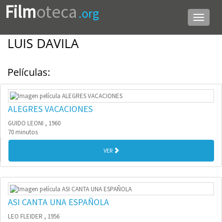
Film
oteca
.org
Menú
de
navega
LUIS DAVILA
Películas:
ALEGRES VACACIONES
GUIDO LEONI , 1960
70 minutos
VER
ASI CANTA UNA ESPAÑOLA
LEO FLEIDER , 1956