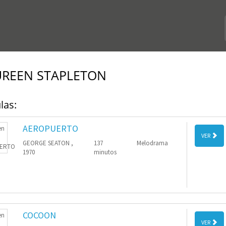
REEN STAPLETON
las:
AEROPUERTO
VER
GEORGE SEATON ,
137
Melodrama
1970
minutos
COCOON
VER