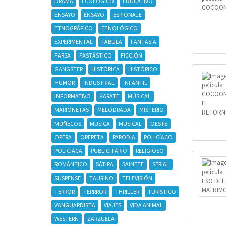
DRAMA
ECOLÓGICO
EDUCATIVO
ENSAYO
ENSAYO
ESPIONAJE
ETNOGRÁFICO
ETNOLÓGICO
EXPERIMENTAL
FÁBULA
FANTASÍA
FARSA
FASTÁSTICO
FICCIÓN
GANGSTER
HISTÓRICA
HISTÓRICO
HUMOR
INDUSTRIAL
INFANTIL
INFORMATIVO
KARATE
MÚSICAL
MARIONETAS
MELODRADA
MISTERIO
MUÑECOS
MUSICA
MUSICAL
OESTE
OPERA
OPERETA
PARODIA
POLICÍACO
POLICIACA
PUBLICITARIO
RELIGIOSO
ROMÁNTICO
SÁTIRA
SAINETE
SERIAL
SUSPENSE
TAURINO
TELEVISIÓN
TERROR
TERRROR
THRILLER
TURISTICO
VANGUARDISTA
VIAJES
VIDA ANIMAL
WESTERN
ZARZUELA