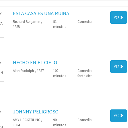
ESTA CASA ES UNA RUINA
VER
Richard Benjamin ,
91
Comedia
1985
minutos
HECHO EN EL CIELO
VER
Alan Rudolph , 1987
102
Comedia
minutos
fantastica.
JOHNNY PELIGROSO
VER
AMY HECKERLING ,
90
Comedia
1984
minutos