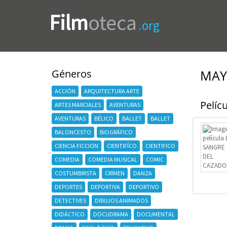
Film
oteca
.org
Géneros
MAY
ACCIÓN
ARQUITECTURA ARTE
Pelícu
ARTES MARCIALES
AVENTURAS
AVENTURAS
BÉLICO
BALLET
BALLET
BALONCESTO
BIOGRÁFICO
CIENCIA FICCION
CIENTIFÍCO
CIENTIFICO
COMEDIA
COMEDIA MUSICAL
COMIC
COSTUMBRISTA
CRIMEN
DANZA
DEPORTES
DEPORTIVA
DEPORTIVO
DETECTIVES
DIBUJOS ANIMADOS
DIDÁCTICO
DOCUDRAMA
DOCUMENTAL