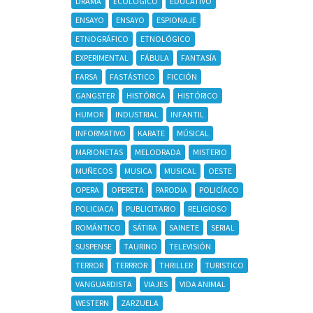
DRAMA
ECOLÓGICO
EDUCATIVO
ENSAYO
ENSAYO
ESPIONAJE
ETNOGRÁFICO
ETNOLÓGICO
EXPERIMENTAL
FÁBULA
FANTASÍA
FARSA
FASTÁSTICO
FICCIÓN
GANGSTER
HISTÓRICA
HISTÓRICO
HUMOR
INDUSTRIAL
INFANTIL
INFORMATIVO
KARATE
MÚSICAL
MARIONETAS
MELODRADA
MISTERIO
MUÑECOS
MUSICA
MUSICAL
OESTE
OPERA
OPERETA
PARODIA
POLICÍACO
POLICIACA
PUBLICITARIO
RELIGIOSO
ROMÁNTICO
SÁTIRA
SAINETE
SERIAL
SUSPENSE
TAURINO
TELEVISIÓN
TERROR
TERRROR
THRILLER
TURISTICO
VANGUARDISTA
VIAJES
VIDA ANIMAL
WESTERN
ZARZUELA