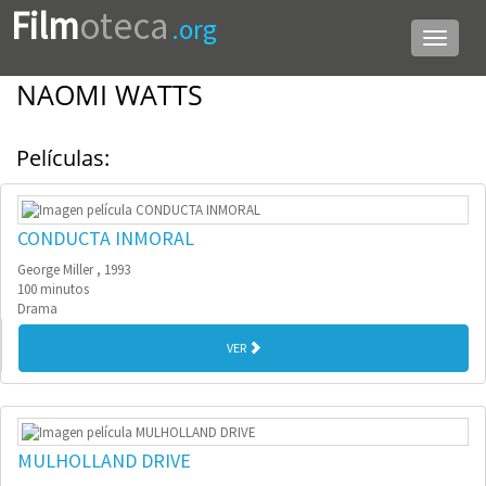
Film
oteca
.org
Menú
de
navega
NAOMI WATTS
Películas:
CONDUCTA INMORAL
George Miller , 1993
100 minutos
Drama
VER
MULHOLLAND DRIVE