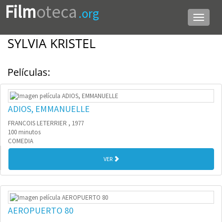
Film
oteca
.org
Menú
de
navega
SYLVIA KRISTEL
Películas:
ADIOS, EMMANUELLE
FRANCOIS LETERRIER , 1977
100 minutos
COMEDIA
VER
AEROPUERTO 80