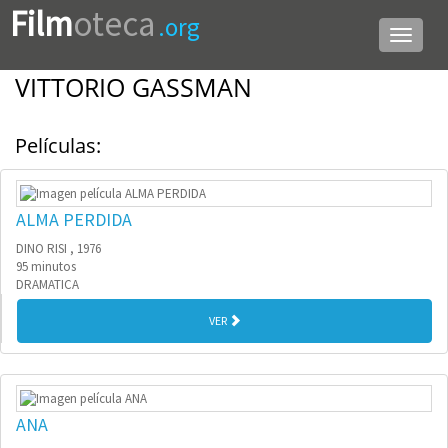
Film
oteca
.org
Menú
de
navega
VITTORIO GASSMAN
Películas:
ALMA PERDIDA
DINO RISI , 1976
95 minutos
DRAMATICA
VER
ANA