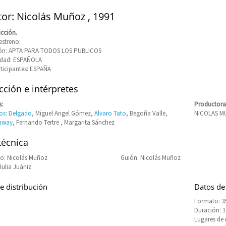
tor: Nicolás Muñoz , 1991
icción.
estreno:
ción: APTA PARA TODOS LOS PUBLICOS
idad: ESPAÑOLA
rticipantes: ESPAÑA
ción e intérpretes
s:
Productora
ños: Delgado
, Miguel Angel Gómez,
Alvaro Tato
, Begoña Valle,
NICOLAS M
nway
, Fernando Tertre , Margarita Sánchez
técnica
o: Nicolás Muñoz
Guión: Nicolás Muñoz
Julia Juániz
e distribución
Datos de
Formato: 3
Duración: 
Lugares de 