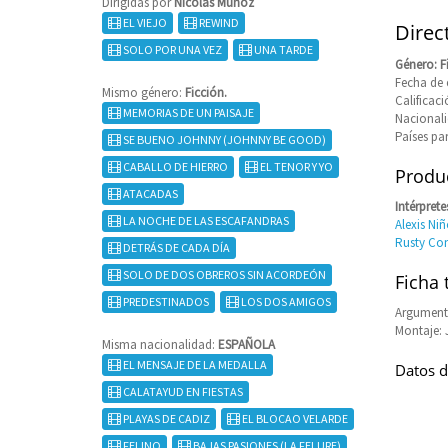
Dirigidas por
Nicolás Muñoz
EL VIEJO
REWIND
Direc
SOLO POR UNA VEZ
UNA TARDE
Género: F
Fecha de 
Mismo género:
Ficción.
Califica
MEMORIAS DE UN PAISAJE
Nacional
Países pa
SE BUENO JOHNNY (JOHNNY BE GOOD)
CABALLO DE HIERRO
EL TENOR Y YO
Produc
ATACADAS
Intérprete
LA NOCHE DE LAS ESCAFANDRAS
Alexis Ni
Rusty Co
DETRÁS DE CADA DÍA
SOLO DE DOS OBREROS SIN ACORDEÓN
Ficha 
PREDESTINADOS
LOS DOS AMIGOS
Argument
Montaje: 
Misma nacionalidad:
ESPAÑOLA
EL MENSAJE DE LA MEDALLA
Datos d
CALATAYUD EN FIESTAS
PLAYAS DE CADIZ
EL BLOCAO VELARDE
FELINO
BAJAS PASIONES (LA FELURE)