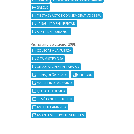
BALELE
FIESTAS Y ACTOS CONMEMORATIVOS ESPA
LA RAULITO EN LIBERTAD
SAETA DEL RUISEÑOR
Mismo año de estreno:
1991
COLEGAS A LA FUERZA
CITA MISTERIOSA
UN ZAPATÓN EN EL PARAISO
LA PEQUEÑA PÍCARA
CLIFFORD
MARCELINO PAN Y VINO
QUE ASCO DE VIDA
EL SÓTANO DEL MIEDO
AMO TU CAMA RICA
AMANTES DEL PONT-NEUF, LES