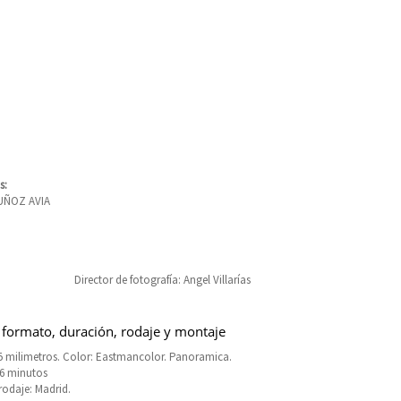
s:
UÑOZ AVIA
Director de fotografía: Angel Villarías
 formato, duración, rodaje y montaje
5 milimetros. Color: Eastmancolor. Panoramica.
16 minutos
rodaje: Madrid.