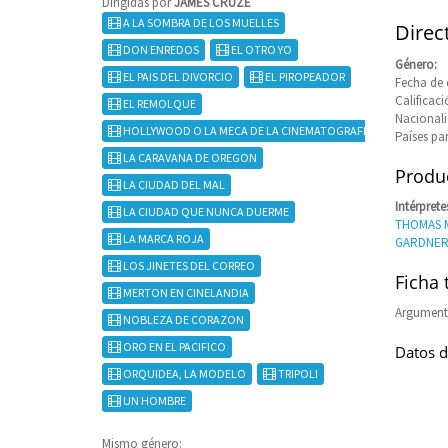
Dirigidas por
JAMES CRUZE
A LA SOMBRA DE LOS MUELLES
Direc
DON ENREDOS
EL OTRO YO
Género:
EL PAIS DEL DIVORCIO
EL PIROPEADOR
Fecha de 
Calificaci
EL REMOLQUE
Nacional
HOLLYWOOD O LA MECA DE LA CINEMATOGRAFIA
Países pa
LA CARAVANA DE OREGON
Produc
LA CIUDAD DEL MAL
Intérprete
LA CIUDAD QUE NUNCA DUERME
THOMAS 
LA MARCA ROJA
GARDNER
LOS JINETES DEL CORREO
Ficha 
MERTON EN CINELANDIA
Argument
NOBLEZA DE CORAZON
ORO EN EL PACIFICO
Datos d
ORQUIDEA, LA MODELO
TRIPOLI
UN HOMBRE
Mismo género: