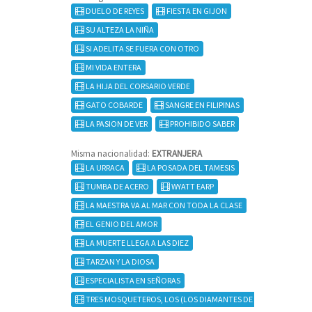
DUELO DE REYES
FIESTA EN GIJON
SU ALTEZA LA NIÑA
SI ADELITA SE FUERA CON OTRO
MI VIDA ENTERA
LA HIJA DEL CORSARIO VERDE
GATO COBARDE
SANGRE EN FILIPINAS
LA PASION DE VER
PROHIBIDO SABER
Misma nacionalidad:
EXTRANJERA
LA URRACA
LA POSADA DEL TAMESIS
TUMBA DE ACERO
WYATT EARP
LA MAESTRA VA AL MAR CON TODA LA CLASE
EL GENIO DEL AMOR
LA MUERTE LLEGA A LAS DIEZ
TARZAN Y LA DIOSA
ESPECIALISTA EN SEÑORAS
TRES MOSQUETEROS, LOS (LOS DIAMANTES DE LA REINA)