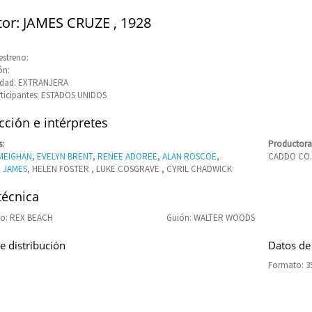
tor: JAMES CRUZE , 1928
estreno:
ón:
idad: EXTRANJERA
rticipantes: ESTADOS UNIDOS
ción e intérpretes
s:
Productora
MEIGHAN
,
EVELYN BRENT
,
RENEE ADOREE
,
ALAN ROSCOE
,
CADDO CO.
 JAMES
, HELEN FOSTER , LUKE COSGRAVE , CYRIL CHADWICK
técnica
o: REX BEACH
Guión: WALTER WOODS
e distribución
Datos de
Formato: 3