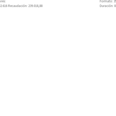
res:
Formato: 3
32.616 Recaudación: 239.018,88
Duración: 