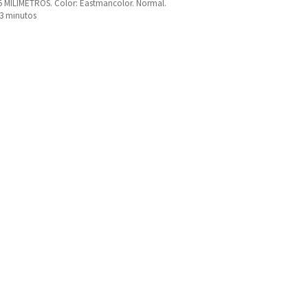
5 MILIMETROS. Color: Eastmancolor. Normal.
83 minutos