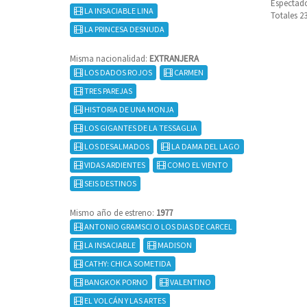
Espectado
LA INSACIABLE LINA
Totales 2
LA PRINCESA DESNUDA
Misma nacionalidad:
EXTRANJERA
LOS DADOS ROJOS
CARMEN
TRES PAREJAS
HISTORIA DE UNA MONJA
LOS GIGANTES DE LA TESSAGLIA
LOS DESALMADOS
LA DAMA DEL LAGO
VIDAS ARDIENTES
COMO EL VIENTO
SEIS DESTINOS
Mismo año de estreno:
1977
ANTONIO GRAMSCI O LOS DIAS DE CARCEL
LA INSACIABLE
MADISON
CATHY: CHICA SOMETIDA
BANGKOK PORNO
VALENTINO
EL VOLCÁN Y LAS ARTES