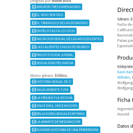
Dirigidas por
Walter Boos
AMOR EN TRES DIMENSIONES
Direc
EL SEXO SENTIDO
Género: E
EL TRIANGULO DE LAS DESNUDAS
Fecha de e
Califica
EN PELOTAS Y A LO LOCO
Nacional
INICIACION SEXUAL DE LAS ADOLESCENTES
Países pa
Espectado
LAS CALIENTES CHICAS DE MUNICH
PROSTITUCION JUVENIL
Produc
SEXUALIDAD PELIGROSA
Intérprete
Karin Ker
Mismo género:
Erótico.
Wilhelm
,
HISTORIA SEXUAL DE O
Wolfgang 
Wolfgang
SALVAJEMENTE TUYA
LA FRÍGIDA Y LA VICIOSA
Ficha 
ONCE DÍAS, ONCE NOCHES
Argumento
RELACIONES SEXUALES ÍNTIMAS
Hunold
LA AMANTE DE MEDIANOCHE
Datos d
EUGENIE (HISTORIA DE UNA PERVERSIÓN)