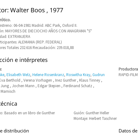
tor: Walter Boos , 1977
rótico.
streno: 06-04-1981 Madrid: ABC Park, Oxford II.
ción: MAYORES DE DIECIOCHO AÑOS CON ANAGRAMA "S"
idad: EXTRANJERA
rticipantes: ALEMANIA (REP. FEDERAL)
res Totales 232.616 Recaudación: 239.018,88
ción e intérpretes
s:
Productora
nke
,
Elisabeth Welz
,
Helene Rosenkranz
,
Roswitha Kray
,
Gudrun
RAPID-FILM
 Eva Berthold , Verena Vorhagen , Inez Gunther , Klaus Tinney ,
Jung , Jochen Mann , Edgar Stepien , Ferdinand Schatz ,
 Marnisch
técnica
: Basado en un libro de Gunther
Guión: Gunther Heller
Montaje: Herbert Taschner
e distribución
Datos de