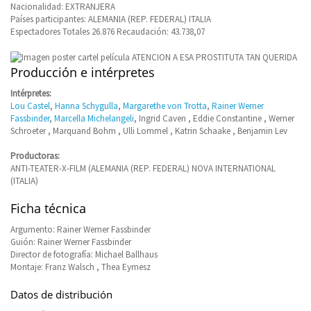
Nacionalidad: EXTRANJERA
Países participantes: ALEMANIA (REP. FEDERAL) ITALIA
Espectadores Totales 26.876 Recaudación: 43.738,07
Producción e intérpretes
Intérpretes:
Lou Castel
,
Hanna Schygulla
,
Margarethe von Trotta
,
Rainer Werner
Fassbinder
,
Marcella Michelangeli
, Ingrid Caven , Eddie Constantine , Werner
Schroeter , Marquand Bohm , Ulli Lommel , Katrin Schaake , Benjamin Lev
Productoras:
ANTI-TEATER-X-FILM (ALEMANIA (REP. FEDERAL) NOVA INTERNATIONAL
(ITALIA)
Ficha técnica
Argumento: Rainer Werner Fassbinder
Guión: Rainer Werner Fassbinder
Director de fotografía: Michael Ballhaus
Montaje: Franz Walsch , Thea Eymesz
Datos de distribución