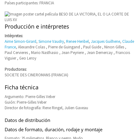
Países participantes: FRANCIA
Producción e intérpretes
Intérpretes:
Aime Simon-Girard
,
Simone Vaudry
,
Renee Heribel
,
Jacques Guilhene
,
Claude
France
, Alexandre Colas , Pierre de Guingand , Paul Guide , Ninon Gilles ,
Paul Cervieres , Mario Nasthasio , Jean Peyriere , Jean Demercay , Francois
Viguier , Geo Leroy
Productoras:
SOCIETE DES CINEROMANS (FRANCIA)
Ficha técnica
Argumento: Pierre-Gilles Veber
Guión: Pierre-Gilles Veber
Director de fotografía: Rene Ringel, Julien Gaveau
Datos de distribución
Datos de formato, duración, rodaje y montaje
Formato: 35 milimetros. Blanco y negro. Mudo.