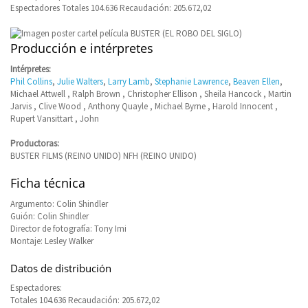
Espectadores Totales 104.636 Recaudación: 205.672,02
Producción e intérpretes
Intérpretes:
Phil Collins
,
Julie Walters
,
Larry Lamb
,
Stephanie Lawrence
,
Beaven Ellen
,
Michael Attwell , Ralph Brown , Christopher Ellison , Sheila Hancock , Martin
Jarvis , Clive Wood , Anthony Quayle , Michael Byrne , Harold Innocent ,
Rupert Vansittart , John
Productoras:
BUSTER FILMS (REINO UNIDO) NFH (REINO UNIDO)
Ficha técnica
Argumento: Colin Shindler
Guión: Colin Shindler
Director de fotografía: Tony Imi
Montaje: Lesley Walker
Datos de distribución
Espectadores:
Totales 104.636 Recaudación: 205.672,02