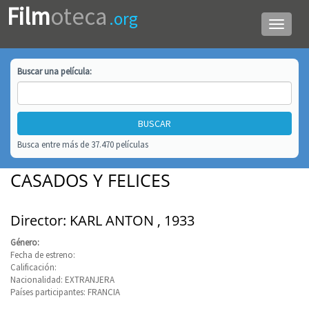
Film
oteca
.org
Menú
de
navega
Buscar una
película
:
Busca entre más de 37.470 películas
CASADOS Y FELICES
Director: KARL ANTON , 1933
Género:
Fecha de estreno:
Calificación:
Nacionalidad: EXTRANJERA
Países participantes: FRANCIA