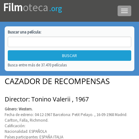
Film
oteca
.org
Menú
de
navega
Buscar una
película
:
Busca entre más de 37.470 películas
CAZADOR DE RECOMPENSAS
Director: Tonino Valerii , 1967
Género: Western.
Fecha de estreno: 04-12-1967 Barcelona: Petit Pelayo. , 16-09-1968 Madrid:
Carlton, Falla, Richmond.
Calificación:
Nacionalidad: ESPAÑOLA
Países participantes: ESPAÑA ITALIA