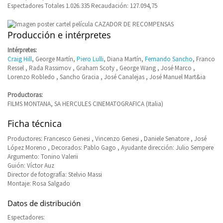
Espectadores Totales 1.026.335 Recaudación: 127.094,75
Producción e intérpretes
Intérpretes:
Craig Hill
, George Martín,
Piero Lulli
, Diana Martín,
Fernando Sancho
, Franco
Ressel , Rada Rassimov , Graham Scoty , George Wang , José Marco ,
Lorenzo Robledo , Sancho Gracia , José Canalejas , José Manuel Mart&ia
Productoras:
FILMS MONTANA, SA HERCULES CINEMATOGRAFICA (Italia)
Ficha técnica
Productores: Francesco Genesi , Vincenzo Genesi , Daniele Senatore , José
López Moreno , Decorados: Pablo Gago , Ayudante dirección: Julio Sempere
Argumento: Tonino Valerii
Guión: Víctor Auz
Director de fotografía: Stelvio Massi
Montaje: Rosa Salgado
Datos de distribución
Espectadores: