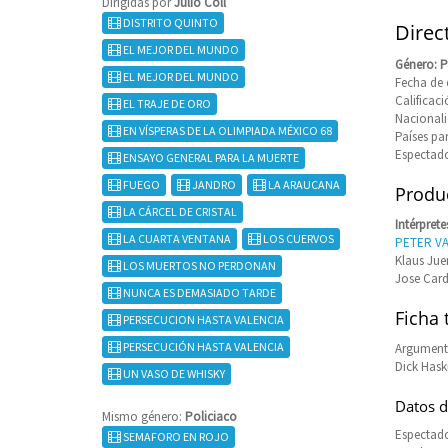
Dirigidas por
Julio Coll
DISTRITO QUINTO
Direct
EL MEJOR DEL MUNDO
Género: P
EL MEJOR DEL MUNDO
Fecha de e
Califica
EL TRAJE DE ORO
Nacional
EN VÍSPERAS DE LA OLIMPIADA MÉXICO 68
Países p
Espectado
ENSAYO GENERAL PARA LA MUERTE
FUEGO
JANDRO
LA ARAUCANA
Produc
LA CÁRCEL DE CRISTAL
Intérprete
LA CUARTA VENTANA
LOS CUERVOS
PETER V
Klaus Jue
LOS MUERTOS NO PERDONAN
Jose Card
NUNCA ES DEMASIADO TARDE
Ficha 
PERSECUCION HASTA VALENCIA
PERSECUCIÓN HASTA VALENCIA
Argumento
Dick Haski
UN VASO DE WHISKY
Datos d
Mismo género:
Policiaco
Espectado
SEMAFORO EN ROJO