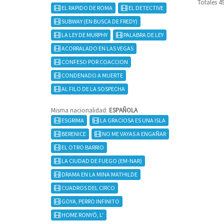
Totales 4
EL RAPIDO DE ROMA
EL DETECTIVE
SUBWAY (EN BUSCA DE FREDY)
LA LEY DE MURPHY
PALABRA DE LEY
ACORRALADO EN LAS VEGAS
CONFESO POR COACCION
CONDENADO A MUERTE
AL FILO DE LA SOSPECHA
Misma nacionalidad:
ESPAÑOLA
ESGRIMA
LA GRACIOSA ES UNA ISLA
BERENICE
NO ME VAYAS A ENGAÑAR
EL OTRO BARRIO
LA CIUDAD DE FUEGO (EM-NAR)
DRAMA EN LA MINA MATHILDE
CUADROS DEL CIRCO
GOYA, PERRO INFINITO
HOME RONYÓ, L'