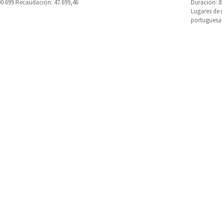
90.699 Recaudación: 47.699,46
Duración: 
Lugares de 
portuguesa