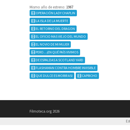
Mismo año de estreno:
1967
OPERACIÓN LADY CHAPLIN
LA ISLA DE LA MUERTE
EL RETORNO DEL DRAGON
EL OFICIO MAS VIEJO DEL MUNDO
EL NOVIO DE MI MUJER
PERO... ¡EN QUÉ PAÍS VIVIMOS
DE ESPALDAS A SCOTLAND YARD
FLASHAMAN CONTRA HOMBRE INVISIBLE
QUE DULCE ES MORIR ASI
CAPRICHO
Filmoteca.org 2026
Es