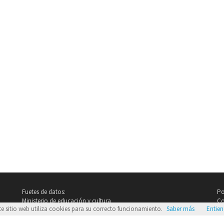
Fuetes de datos:
Po
Ministerio de educación y cultura
Co
te sitio web utiliza cookies para su correcto funcionamiento.
Saber más
Entie
Imdb.com
Google Images