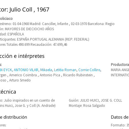
or: Julio Coll , 1967
oliciaco
streno: 01-04-1968 Madrid: Canciller, Infante , 02-03-1970 Barcelona: Regio
ción: MAYORES DE DIECIOCHO AÑOS
idad: ESPAÑOLA
articipantes: ESPAÑA PORTUGAL ALEMANIA (REP. FEDERAL)
res Totales 490.699 Recaudación: 47.699,46
ción e intérpretes
s:
Productora
AN EYCK
,
ANTONIO VILAR
,
Mikaela
,
Letitia Roman
,
Cornie Collins
,
MARIA ANG
rgen , Americo Coimbra , Antonio Pica , Ricardo Rubinstein ,
INTERNATIO
oso , Arturo Smedo
técnica
: Julio inspirados en un cuento de
Guión: JULIO HUICI, JOSE G. COLL
ns Huici, Jose G. y Coll (A. Andrade)
Montaje: Rosa Salgado
e distribución
Datos de
res:
Formato: 35