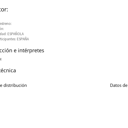
tor:
estreno:
ón:
idad: ESPAÑOLA
rticipantes: ESPAÑA
ción e intérpretes
s:
técnica
e distribución
Datos de