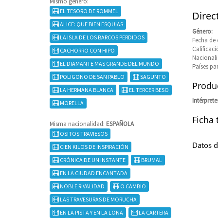
Mismo género:
EL TESORO DE ROMMEL
Direc
ALICE: QUE BIEN ESQUIAS
Género:
LA ISLA DE LOS BARCOS PERDIDOS
Fecha de 
Calificaci
CACHORRO CON HIPO
Nacional
EL DIAMANTE MAS GRANDE DEL MUNDO
Países pa
POLIGONO DE SAN PABLO
SAGUNTO
Produc
LA HERMANA BLANCA
EL TERCER BESO
Intérprete
MORELLA
Ficha 
Misma nacionalidad:
ESPAÑOLA
OSITOS TRAVIESOS
Datos d
CIEN KILOS DE INSPIRACIÓN
CRÓNICA DE UN INSTANTE
BRUMAL
EN LA CIUDAD ENCANTADA
NOBLE RIVALIDAD
O CAMBIO
LAS TRAVESURAS DE MORUCHA
EN LA PISTA Y EN LA LONA
LA CARTERA