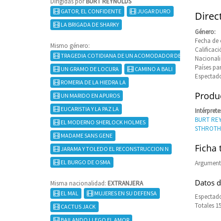
Dirigidas por
BURT REYNOLDS
GATOR, EL CONFIDENTE
JUGAR DURO
Direc
LA BRIGADA DE SHARKY
Género:
Fecha de 
Mismo género:
Califica
TRAGEDIA COTIDIANA DE UN ACOMODADOR DE C
Nacional
Países pa
UN GRAMO DE LOCURA
CAMINO A BALI
Espectado
ROMERIA DE LA HIEDRA LA
Produc
UN MARIDO EN APUROS
EUCARISTIA Y LA PAZ LA
Intérprete
BURT RE
EL MODERNO SHERLOCK HOLMES
STHROTH
MADAME SANS GENE
Ficha 
JARAMA Y TOLEDO EL RECONSTRUCCION N
EL BURGO DE OSMA
Argument
Datos d
Misma nacionalidad:
EXTRANJERA
EL MAL
MUJERES EN SU DEFENSA
Espectado
Totales 1
CACTUS JACK
BAILANDO LLEGO EL AMOR