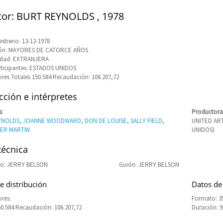
tor: BURT REYNOLDS , 1978
estreno: 13-12-1978
ción: MAYORES DE CATORCE AÑOS
idad: EXTRANJERA
rticipantes: ESTADOS UNIDOS
res Totales 150.584 Recaudación: 106.207,72
ción e intérpretes
s:
Productora
YNOLDS
,
JOANNE WOODWARD
,
DON DE LOUISE
,
SALLY FIELD
,
UNITED AR
ER MARTIN
UNIDOS)
técnica
o: JERRY BELSON
Guión: JERRY BELSON
e distribución
Datos de
res:
Formato: 3
50.584 Recaudación: 106.207,72
Duración: 