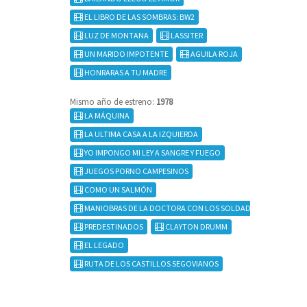
EL LIBRO DE LAS SOMBRAS: BW2
LUZ DE MONTANA
LASSITER
UN MARIDO IMPOTENTE
AGUILA ROJA
HONRARAS A TU MADRE
Mismo año de estreno:
1978
LA MÁQUINA
LA ULTIMA CASA A LA IZQUIERDA
YO IMPONGO MI LEY A SANGRE Y FUEGO
JUEGOS PORNO CAMPESINOS
COMO UN SALMÓN
MANIOBRAS DE LA DOCTORA CON LOS SOLDADOS
PREDESTINADOS
CLAYTON DRUMM
EL LEGADO
RUTA DE LOS CASTILLOS SEGOVIANOS