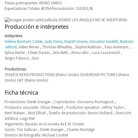
Países participantes: REINO UNIDO.
Espectadores Totales 40.954 Recaudación: 110.833,98
Producción e intérpretes
Intérpretes:
Helena Bonham Carter
,
Judy Davis
,
Rupert Graves
,
Giovanni Guidelli
,
Barbara
Jefford
, Helen Mirren , Thomas Wheatley , Sophie Kullman , Vass Anderson ,
Sylvia Barter , Eileen Davies , Siria Betti , Anna Lelio , Luca Lazzareschi ,
Sergio Falasca , Gius
Productoras:
STAGESCREEN PRODUCTIONS (Reino Unido) SOVEREIGN PICTURES (Reino
Unido) LWT (Reino Unido)
Ficha técnica
Productores: Derek Granger , Coproductor: Giovanna Romagnoli ,
Productor asociado: Olivia Stewart , Productor ejecutivo: Jeffrey Taylor ,
Kent Walwin , Nick Elliott , Diseño de producción: Simon Holland , Dirección
artística: Luigi Mar
Argumento: Basado en la novela de E.M. Forster
Guión: Tim Sullivan , Derek Granger , Charles Sturridge
Director de fotografía: Michael Coulter