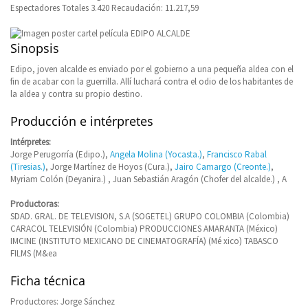
Espectadores Totales 3.420 Recaudación: 11.217,59
Sinopsis
Edipo, joven alcalde es enviado por el gobierno a una pequeña aldea con el
fin de acabar con la guerrilla. Allí luchará contra el odio de los habitantes de
la aldea y contra su propio destino.
Producción e intérpretes
Intérpretes:
Jorge Perugorría (Edipo.),
Angela Molina (Yocasta.)
,
Francisco Rabal
(Tiresias.)
, Jorge Martínez de Hoyos (Cura.),
Jairo Camargo (Creonte.)
,
Myriam Colón (Deyanira.) , Juan Sebastián Aragón (Chofer del alcalde.) , A
Productoras:
SDAD. GRAL. DE TELEVISION, S.A (SOGETEL) GRUPO COLOMBIA (Colombia)
CARACOL TELEVISIÓN (Colombia) PRODUCCIONES AMARANTA (México)
IMCINE (INSTITUTO MEXICANO DE CINEMATOGRAFÍA) (Mé xico) TABASCO
FILMS (M&ea
Ficha técnica
Productores: Jorge Sánchez