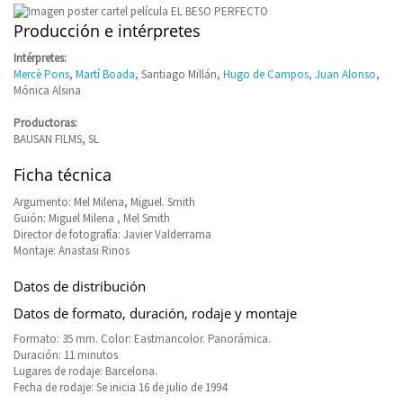
Producción e intérpretes
Intérpretes:
Mercè Pons
,
Martí Boada
, Santiago Millán,
Hugo de Campos
,
Juan Alonso
,
Mónica Alsina
Productoras:
BAUSAN FILMS, SL
Ficha técnica
Argumento: Mel Milena, Miguel. Smith
Guión: Miguel Milena , Mel Smith
Director de fotografía: Javier Valderrama
Montaje: Anastasi Rinos
Datos de distribución
Datos de formato, duración, rodaje y montaje
Formato: 35 mm. Color: Eastmancolor. Panorámica.
Duración: 11 minutos
Lugares de rodaje: Barcelona.
Fecha de rodaje: Se inicia 16 de julio de 1994