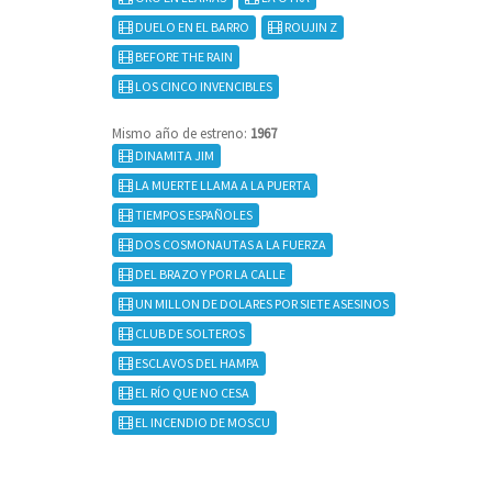
DUELO EN EL BARRO
ROUJIN Z
BEFORE THE RAIN
LOS CINCO INVENCIBLES
Mismo año de estreno:
1967
DINAMITA JIM
LA MUERTE LLAMA A LA PUERTA
TIEMPOS ESPAÑOLES
DOS COSMONAUTAS A LA FUERZA
DEL BRAZO Y POR LA CALLE
UN MILLON DE DOLARES POR SIETE ASESINOS
CLUB DE SOLTEROS
ESCLAVOS DEL HAMPA
EL RÍO QUE NO CESA
EL INCENDIO DE MOSCU