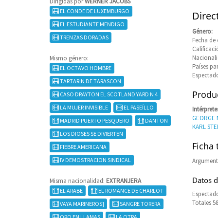
Dirigidas por
WERNER JACOBS
EL CONDE DE LUXEMBURGO
Direc
EL ESTUDIANTE MENDIGO
Género:
TRENZAS DORADAS
Fecha de 
Calificaci
Nacional
Mismo género:
Países pa
EL OCTAVO HOMBRE
Espectado
TARTARIN DE TARASCON
Produc
CASO DRAYTON EL SCOTLAND YARD N 4
LA MUJER INVISIBLE
EL PASEÍLLO
Intérprete
GEORGE 
MADRID PUERTO PESQUERO
DANTON
KARL ST
LOS DIOSES SE DIVIERTEN
Ficha 
FIEBRE AMERICANA
IV DEMOSTRACION SINDICAL
Argument
Datos d
Misma nacionalidad:
EXTRANJERA
EL ARABE
EL ROMANCE DE CHARLOT
Espectado
Totales 5
VAYA MARINEROS]
SANGRE TORERA
ORO EN LLAMAS
LA OTRA