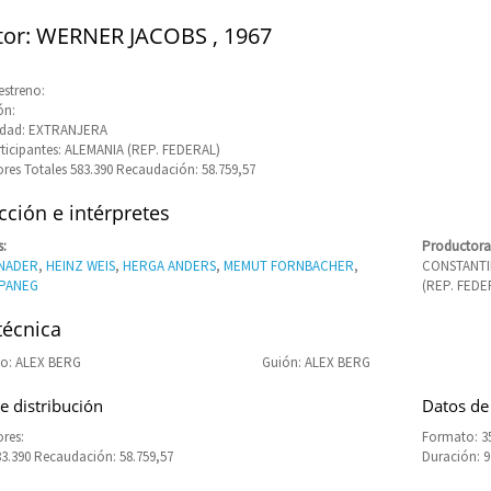
tor: WERNER JACOBS , 1967
estreno:
ón:
idad: EXTRANJERA
rticipantes: ALEMANIA (REP. FEDERAL)
res Totales 583.390 Recaudación: 58.759,57
ción e intérpretes
s:
Productora
NADER
,
HEINZ WEIS
,
HERGA ANDERS
,
MEMUT FORNBACHER
,
CONSTANTIN
EPANEG
(REP. FEDE
técnica
o: ALEX BERG
Guión: ALEX BERG
e distribución
Datos de
res:
Formato: 
83.390 Recaudación: 58.759,57
Duración: 