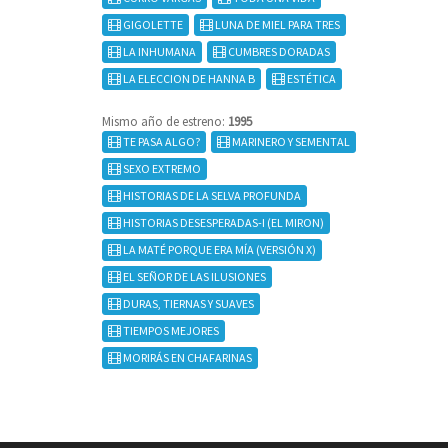
GIGOLETTE
LUNA DE MIEL PARA TRES
LA INHUMANA
CUMBRES DORADAS
LA ELECCION DE HANNA B
ESTÉTICA
Mismo año de estreno:
1995
TE PASA ALGO?
MARINERO Y SEMENTAL
SEXO EXTREMO
HISTORIAS DE LA SELVA PROFUNDA
HISTORIAS DESESPERADAS-I (EL MIRON)
LA MATÉ PORQUE ERA MÍA (VERSIÓN X)
EL SEÑOR DE LAS ILUSIONES
DURAS, TIERNAS Y SUAVES
TIEMPOS MEJORES
MORIRÁS EN CHAFARINAS