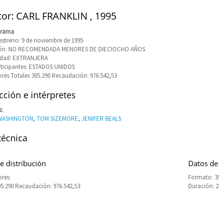
tor: CARL FRANKLIN , 1995
Drama
estreno: 9 de noviembre de 1995
ción: NO RECOMENDADA MENORES DE DIECIOCHO AÑOS
idad: EXTRANJERA
rticipantes: ESTADOS UNIDOS
res Totales 305.290 Recaudación: 976.542,53
ción e intérpretes
s:
WASHINGTON
,
TOM SIZEMORE
,
JENIFER BEALS
técnica
e distribución
Datos de
res:
Formato: 
05.290 Recaudación: 976.542,53
Duración: 