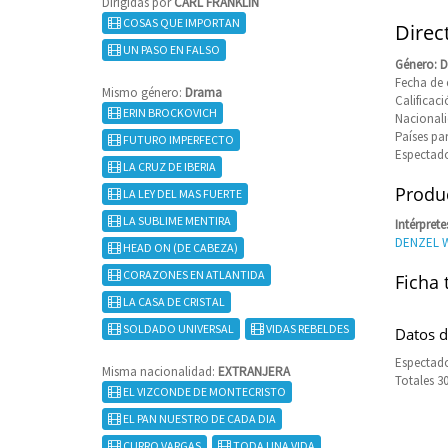
Dirigidas por
CARL FRANKLIN
COSAS QUE IMPORTAN
Direc
UN PASO EN FALSO
Género: 
Fecha de 
Mismo género:
Drama
Califica
ERIN BROCKOVICH
Nacional
Países pa
FUTURO IMPERFECTO
Espectado
LA CRUZ DE IBERIA
Produc
LA LEY DEL MAS FUERTE
LA SUBLIME MENTIRA
Intérprete
DENZEL 
HEAD ON (DE CABEZA)
CORAZONES EN ATLANTIDA
Ficha 
LA CASA DE CRISTAL
SOLDADO UNIVERSAL
VIDAS REBELDES
Datos d
Espectado
Misma nacionalidad:
EXTRANJERA
Totales 3
EL VIZCONDE DE MONTECRISTO
EL PAN NUESTRO DE CADA DIA
CURRO VARGAS
TODA UNA VIDA