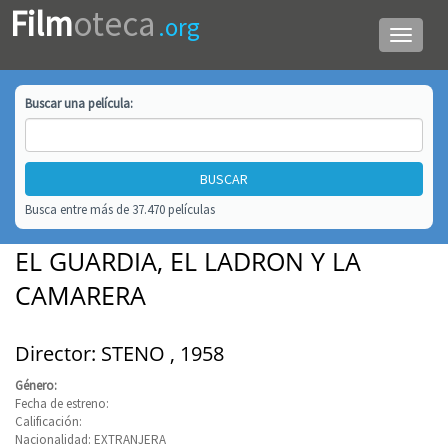
Film
oteca
.org
Menú
de
navega
Buscar una
película
:
Busca entre más de 37.470 películas
EL GUARDIA, EL LADRON Y LA
CAMARERA
Director: STENO , 1958
Género:
Fecha de estreno:
Calificación:
Nacionalidad: EXTRANJERA