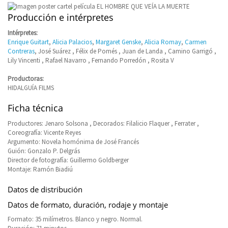
Producción e intérpretes
Intérpretes:
Enrique Guitart
,
Alicia Palacios
,
Margaret Genske
,
Alicia Romay
,
Carmen
Contreras
, José Suárez , Félix de Pomés , Juan de Landa , Camino Garrigó ,
Lily Vincenti , Rafael Navarro , Fernando Porredón , Rosita V
Productoras:
HIDALGUÍA FILMS
Ficha técnica
Productores: Jenaro Solsona , Decorados: Filalicio Flaquer , Ferrater ,
Coreografía: Vicente Reyes
Argumento: Novela homónima de José Francés
Guión: Gonzalo P. Delgrás
Director de fotografía: Guillermo Goldberger
Montaje: Ramón Biadiú
Datos de distribución
Datos de formato, duración, rodaje y montaje
Formato: 35 milímetros. Blanco y negro. Normal.